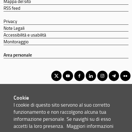
Mappa del sito
RSS feed
Privacy
Note Legali
Accessibilità e usabilità
Monitoraggio
Area personale
Corso di Laurea Magistrale in Robotics, Automation and Electrical
Cookie
Engineering
I cookie di questo sito servono al suo corretto
© Copyright 2012-2026 Università degli Studi di Firenze UNIFI
funzionamento e non raccolgono alcuna tua
P.IVA/Cod.Fis 01279680480
informazione personale. Se navighi su di esso
accetti la loro presenza.
Maggiori informazioni
Via di S. Marta, 3 - 50139 Firenze (FI)