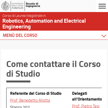
Corso di Laurea Magistrale in
Robotics, Automation and Electrical
Engineering
MENÙ DEL CORSO
Home
Il Corso di studio
Orientamento
Come contattare il Corso
Orientamento in itinere
di Studio
Sportello di orientamento e accoglienza
Servizi per l'inclusione
Come fare per laurearsi
Dopo la laurea...
Referente del Corso di Studio
Delegati
Contattaci
all'Orientamento
Prof. Benedetto Allotta
Prof. Pietro Tesi
Crea il tuo Piano di Studio
Stanza 202