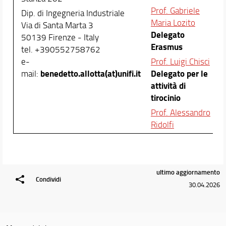
Prof. Gabriele
Orario e calendari
Dip. di Ingegneria Industriale
Maria Lozito
Via di Santa Marta 3
Vivere l'università
Delegato
50139 Firenze - Italy
Erasmus
tel. +390552758762
e-
Prof. Luigi Chisci
benedetto.allotta(at)unifi.it
Delegato per le
mail:
attività di
tirocinio
Prof. Alessandro
Ridolfi
ultimo aggiornamento
Condividi
30.04.2026